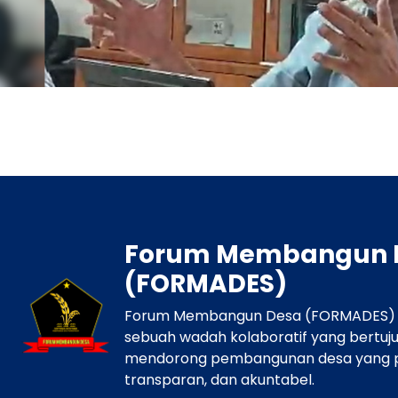
Forum Membangun Desa
Dari Desa, K
(FORMADES) Audiensi dengan
Rembuk Ke
Kementerian Desa,
2025
Forum Membangun 
(FORMADES)
Forum Membangun Desa (FORMADES) 
sebuah wadah kolaboratif yang bertuj
mendorong pembangunan desa yang par
Kemendesa PDT : Desa Harus Jadi Pusat Kebudayaan
Strategis Pembangunan
transparan, dan akuntabel.