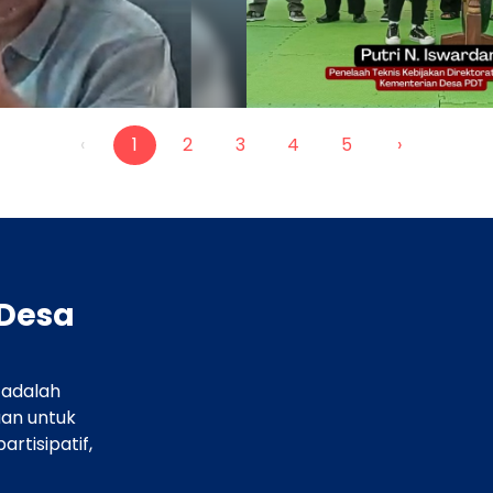
ita Belajar Bernapas:
budayaan FORMADES
FORMADES Gelar Rembuk 
Barat
‹
1
2
3
4
5
›
Desa
adalah
uan untuk
Perwakilan Kementerian 
tisipatif,
, FORMADES Mitra
Hadiri Rembuk Kebudaya
Nasional di Bandung Bara