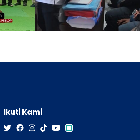
Kebudayaan dan Silaturahmi Nasional di Bandung
Ikuti Kami
Desa
FORMADES Kabupaten Kendal: Siap
an
Bersinergi dengan Pemerintah
t
Lewat Program TA-MENG DESA