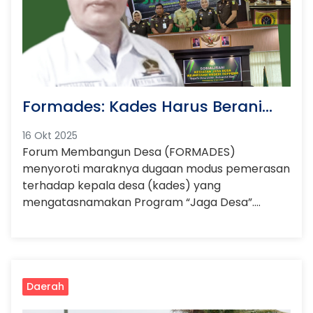
Formades: Kades Harus Berani
Tolak Modus Pemerasan
16 Okt 2025
Berkedok Program Jaga Desa
Forum Membangun Desa (FORMADES)
menyoroti maraknya dugaan modus pemerasan
terhadap kepala desa (kades) yang
mengatasnamakan Program “Jaga Desa”.
Modus tersebut dilakukan oleh oknum yang
diduga berasal dari aparat penegak hukum
(APH) dengan dalih meminta bantuan biaya
operasional untuk mendukung program
tersebut.
Daerah