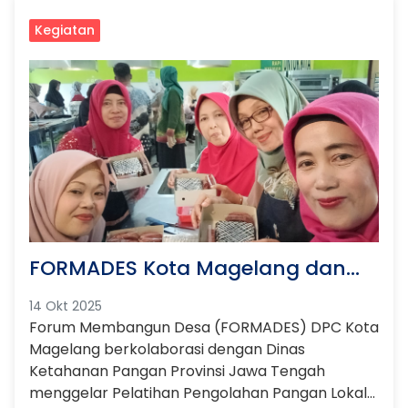
Kegiatan
FORMADES Kota Magelang dan
Dinas Ketahanan Pangan Jateng
14 Okt 2025
Gelar Pelatihan Pengelolaan
Forum Membangun Desa (FORMADES) DPC Kota
Pangan Lokal Berbasis Tepung
Magelang berkolaborasi dengan Dinas
Mocaf
Ketahanan Pangan Provinsi Jawa Tengah
menggelar Pelatihan Pengolahan Pangan Lokal