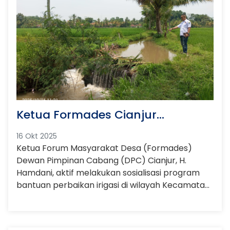
Ketua Formades Cianjur
Sosialisasikan Program Bantuan
16 Okt 2025
Perbaikan Irigasi di Sukaluyu
Ketua Forum Masyarakat Desa (Formades)
Dewan Pimpinan Cabang (DPC) Cianjur, H.
Hamdani, aktif melakukan sosialisasi program
bantuan perbaikan irigasi di wilayah Kecamatan
Sukaluyu, Kamis (16/10/2025). Kegiatan tersebut
menyasar tiga desa, yakni Desa Mekarjaya,
Panyusuhan, dan Sukaluyu.